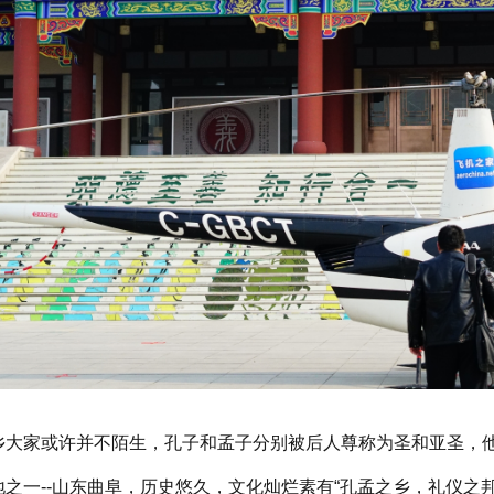
乡大家或许并不陌生，孔子和孟子分别被后人尊称为圣和亚圣，
地之一--山东曲阜，历史悠久，文化灿烂素有“孔孟之乡，礼仪之