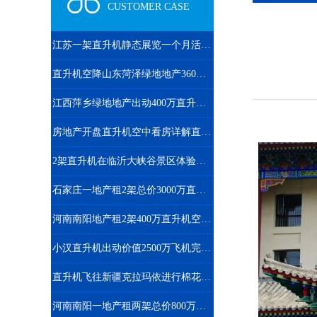
CUSTOMER CASE
江苏一架直升机静态展览一个月活动如期举行
直升机空降山东菏泽绿地地产360度空中看房
江西萍乡绿地地产出动400万直升机看房
房地产开盘直升机空中看房详解直升机租赁流程
2架直升机在临沂大峡谷景区体验飞行
石家庄一地产租2架总价3000万直升机空中看房
河南南阳地产租2架400万直升机空中看房
小汉直升机出动价值2500万飞机完成2次马拉松直升机航拍直播
直升机飞往新疆克拉玛依进行棉花脱叶剂喷洒
河南南阳一地产租两架总价800万直升机看房