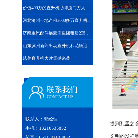
价值400万的直升机助阵厦门万人音乐节开幕
河北沧州一地产租2000多万直升机免费空中看房
济南重汽配件展豪沃集团租赁2架直升机庆典
山东滨州新郎出动直升机和花轿迎娶新娘
炫美直升机大片震撼来袭
联系我们
CONTACT US
联系人：郭经理
提到孔孟之
手机：13210535852
文明的发祥
传真：0531-87123852