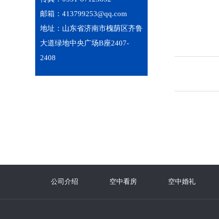
邮箱：413799253@qq.com
地址：山东省济南市槐荫区齐鲁
大道绿地中央广场B座2407-
2408
公司介绍
空中看房
空中婚礼