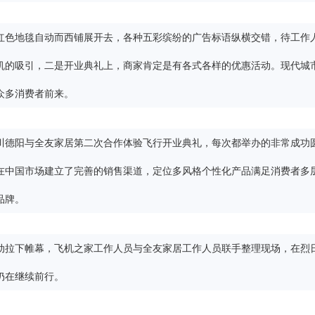
红色地毯自动而西铺展开去，各种五彩缤纷的广告标语纵横交错，待工作
机的吸引，二是开业典礼上，商家肯定是有各式各样的优惠活动。现代城
众多消费者前来。
川德阳与全友家居第二次合作体验飞行开业典礼，每次都举办的非常成功
在中国市场建立了完善的销售渠道，定位多风格个性化产品满足消费者多
品牌。
动拉下帷幕，飞机之家工作人员与全友家居工作人员联手整理现场，在烈
仍在继续前行。