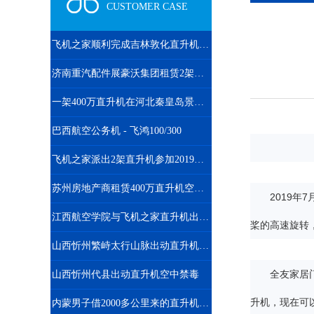
CUSTOMER CASE
飞机之家顺利完成吉林敦化直升机航测
济南重汽配件展豪沃集团租赁2架直升机庆典
一架400万直升机在河北秦皇岛景区体验飞行
巴西航空公务机 - 飞鸿100/300
飞机之家派出2架直升机参加2019沈阳法库航展
苏州房地产商租赁400万直升机空中看房
2019
江西航空学院与飞机之家直升机出租合作参加人社部第44届世界技能大赛
桨的高速旋转
山西忻州繁峙太行山脉出动直升机禁毒
全友家居
山西忻州代县出动直升机空中禁毒
升机，现在可
内蒙男子借2000多公里来的直升机520向女友求婚