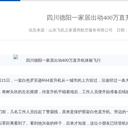
四川德阳一家居出动400万直
信息来源：山东飞机之家通用航空服务有限公司 日期：2019-8
年7月21日，一架白色罗宾逊R44直升机从一城市的上方掠过，沿途经过
，将树头吹的左右摇摆，待直升机平稳着地后，工作人员便开始准备后续
门前，几名工作人员拉起了警届线，原来是保护那架白色直升机。旁边的
以零距离看到了。看到他兴奋的样子，后来才知道，这位小朋友已经登机