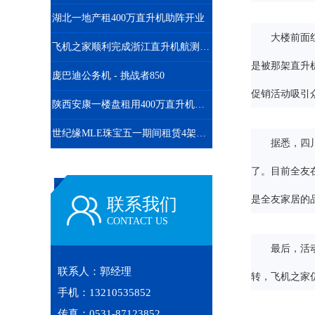
湖北一地产租400万直升机助阵开业
大楼前面
飞机之家顺利完成浙江直升机航测作业
是被那架直升
庞巴迪公务机 - 挑战者850
促销活动吸引
陕西安康一楼盘租用400万直升机空中看房
世纪缘MLE珠宝五一期间租赁4架直升机在四个城市庆典
据悉，四
了。目前全友
是全友家居的
联系我们
CONTACT US
最后，活
联系人：郭经理
转，飞机之家
手机：13210535852
传真：0531-87123852