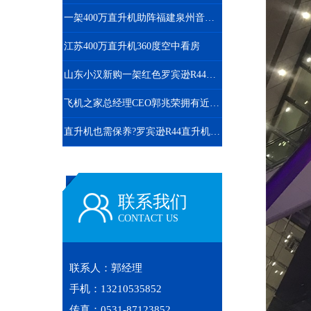
一架400万直升机助阵福建泉州音乐节
江苏400万直升机360度空中看房
山东小汉新购一架红色罗宾逊R44直升机开启新的征程
飞机之家总经理CEO郭兆荣拥有近百万粉丝成功需要经过一番磨炼
直升机也需保养?罗宾逊R44直升机300小时的定检
联系我们
CONTACT US
联系人：郭经理
手机：13210535852
传真：0531-87123852