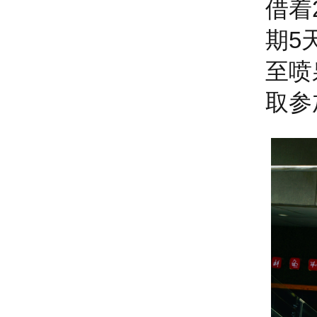
借着
期5
至喷
取参