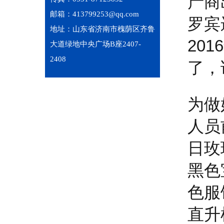
产商
邮箱：413799253@qq.com
罗宾
地址：山东省济南市槐荫区齐鲁
20
大道绿地中央广场B座2407-
2408
了，
为做
人员
日玫
黑色
色服
直升