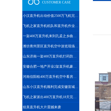
CUSTOMER CASE
小汉直升机出动价值2500万飞机完成2次马拉松直升机航拍直播
飞机之家直升机机队和直升机作业运输车辆
一架400万直升机来到孔孟之乡曲阜航空科普
潍坊青州景区直升机空中游览现场人山人海
山东济南一架400万直升机打药防治春尺蠖
安徽合肥一地产开业2架直升机豪车助阵
河南信阳租400万直升机空中看房短视频600万播放
山东小汉直升机顺利完成安徽宣城直升机航测作业
飞机之家派出400万直升机18天完成云南昆明直升机航测
炫美直升机大片震撼来袭