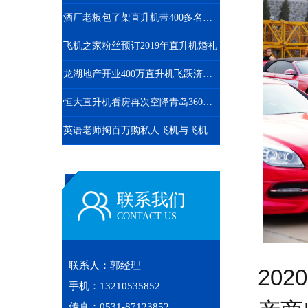
酒厂老板包了架直升机带400多名员工空中游览西柏坡
飞机之家粉丝预订2019年直升机婚礼
龙湖地产开业400万直升机飞跃济南东CBD
恒大直升机看房再次空降青岛360度空中看楼盘
英语老师掏百万购私人飞机与飞机之家开展直升机租赁业务
联系我们
CONTACT US
联系人：郭经理
20
手机：13210535852
传真：0531-87123852