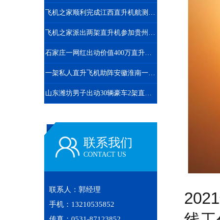
飞机之家顺利完成江西直升机航测作业
飞机之家派出两架直升机参加贵州贵阳航展
石家庄一网红出动价值400万直升机助力直播卖货
一架私人直升飞机助阵安徽淮南一商场
山东潍坊男子出动30辆豪车2架直升机迎亲50多名闺蜜整齐排到新娘村口
联系我们
CONTACT US
联系人：郭经理
20
手机：13210535852
线工
传真：0531-87123852