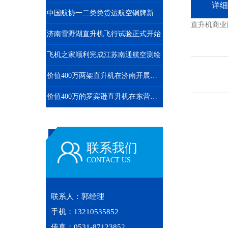
详细
中国航协一二类类货运航空铜牌新申请
直升机商业
济南雪野湖直升机飞行试验正式开始
飞机之家顺利完成江苏南通航空测绘
价值400万两架直升机在济南开展空中广告飞行
价值400万的罗宾逊直升机在东营海上进行飞行体验
联系我们
CONTACT US
联系人：郭经理
手机：13210535852
传真：0531-87123852